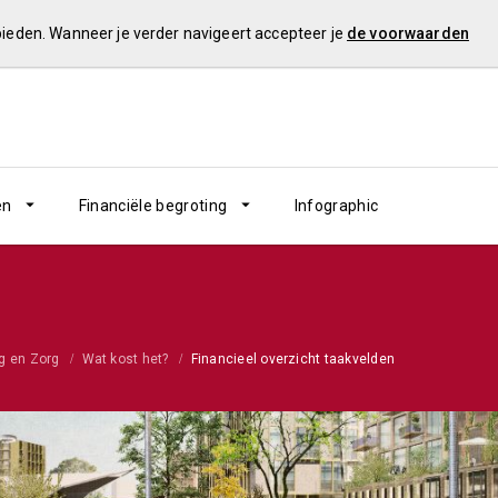
 bieden. Wanneer je verder navigeert accepteer je
de voorwaarden
en
Financiële begroting
Infographic
ng en Zorg
Wat kost het?
Financieel overzicht taakvelden