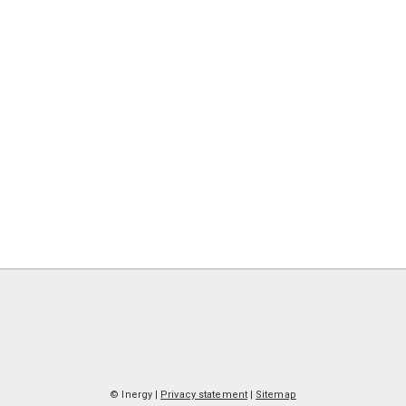
© Inergy
|
Privacy statement
|
Sitemap