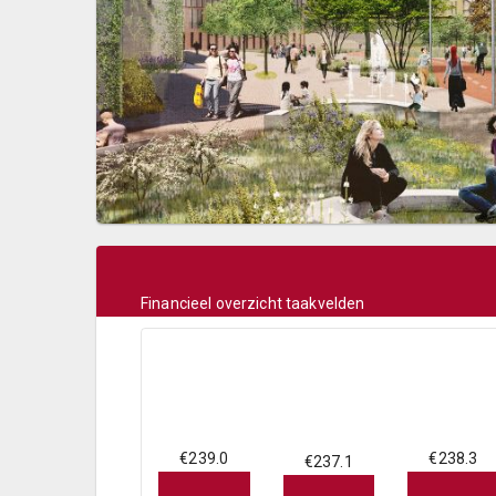
Financieel overzicht taakvelden
€239.0
€238.3
€237.1