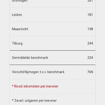
Groningen
261
Leiden
181
Maastricht
198
Tilburg
244
Gemiddelde benchmark
234
Verschil Nijmegen t.o.v. benchmark
76N
* Rood: inkomsten per inwoner
* Zwart: uitgaven per inwoner