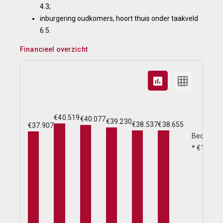
4.3;
inburgering oudkomers, hoort thuis onder taakveld
6.5.
Financieel overzicht
€40.519
€40.077
€39.230
€38.537
€38.655
€37.907
Bedragen
* €1.000