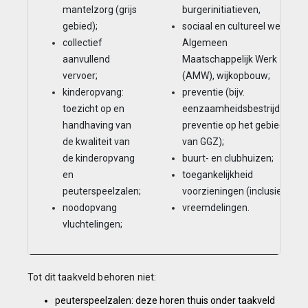
mantelzorg (grijs
burgerinitiatieven,
gebied);
sociaal en cultureel werk,
collectief
Algemeen
aanvullend
Maatschappelijk Werk
vervoer;
(AMW), wijkopbouw;
kinderopvang:
preventie (bijv.
toezicht op en
eenzaamheidsbestrijding,
handhaving van
preventie op het gebied
de kwaliteit van
van GGZ);
de kinderopvang
buurt- en clubhuizen;
en
toegankelijkheid
peuterspeelzalen;
voorzieningen (inclusie);
noodopvang
vreemdelingen.
vluchtelingen;
Tot dit taakveld behoren niet:
peuterspeelzalen: deze horen thuis onder taakveld