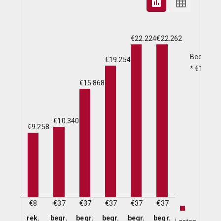
€22.224
€22.262
Bedragen
€19.254
* €1.000
€15.868
€10.340
€9.258
€8
€37
€37
€37
€37
€37
rek.
begr.
begr.
begr.
begr.
begr.