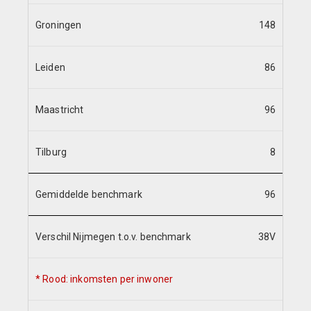
Groningen
148
Leiden
86
Maastricht
96
Tilburg
8
Gemiddelde benchmark
96
Verschil Nijmegen t.o.v. benchmark
38V
* Rood: inkomsten per inwoner