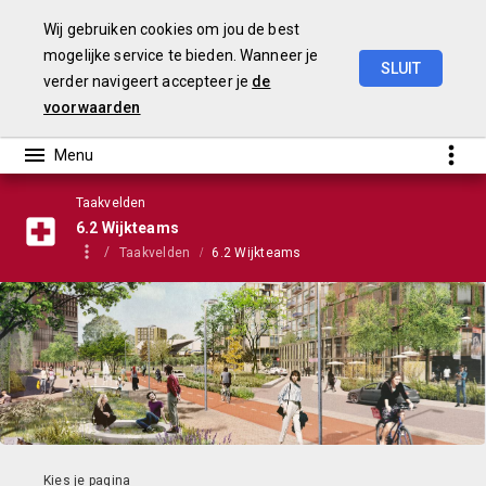
Wij gebruiken cookies om jou de best
mogelijke service te bieden. Wanneer je
SLUIT
verder navigeert accepteer je
de
Stadsbegroting
2022
Gemeente
Nijmegen
voorwaarden
Taakvelden
6.2 Wijkteams
Taakvelden
6.2 Wijkteams