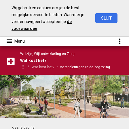
Wij gebruiken cookies om jou de best
mogelijke service te bieden. Wanneer je
SLUIT
verder navigeert accepteer je
de
Stadsbegroting
2022
Gemeente
Nijmegen
voorwaarden
Welzijn, Wijkontwikkeling en Zorg
Wat kost het?
Wat kost het?
Veranderingen in de begroting