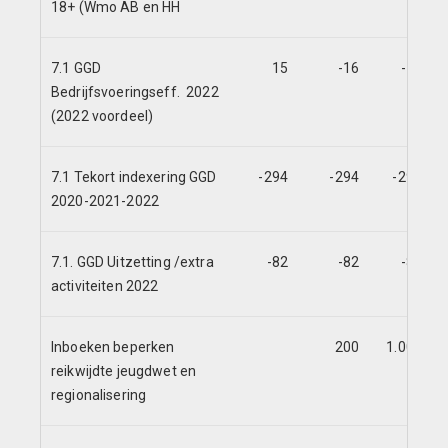
18+ (Wmo AB en HH
7.1 GGD
15
-16
-16
Bedrijfsvoeringseff. 2022
(2022 voordeel)
7.1 Tekort indexering GGD
-294
-294
-294
2020-2021-2022
7.1. GGD Uitzetting /extra
-82
-82
-82
activiteiten 2022
Inboeken beperken
200
1.000
reikwijdte jeugdwet en
regionalisering