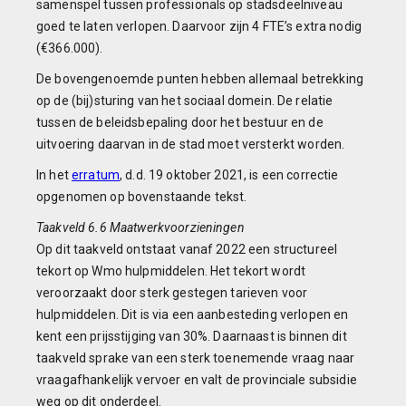
samenspel tussen professionals op stadsdeelniveau
goed te laten verlopen. Daarvoor zijn 4 FTE’s extra nodig
(€366.000).
De bovengenoemde punten hebben allemaal betrekking
op de (bij)sturing van het sociaal domein. De relatie
tussen de beleidsbepaling door het bestuur en de
uitvoering daarvan in de stad moet versterkt worden.
In het
erratum
, d.d. 19 oktober 2021, is een correctie
opgenomen op bovenstaande tekst.
Taakveld 6.6 Maatwerkvoorzieningen
Op dit taakveld ontstaat vanaf 2022 een structureel
tekort op Wmo hulpmiddelen. Het tekort wordt
veroorzaakt door sterk gestegen tarieven voor
hulpmiddelen. Dit is via een aanbesteding verlopen en
kent een prijsstijging van 30%. Daarnaast is binnen dit
taakveld sprake van een sterk toenemende vraag naar
vraagafhankelijk vervoer en valt de provinciale subsidie
weg op dit onderdeel.