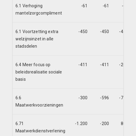
6.1 Verhoging
-61
-61
-61
mantelzorgcompliment
6.1 Voortzetting extra
-450
-450
-450
welzijnsinzet in alle
stadsdelen
6.4 Meer focus op
-411
-411
-205
beleidsrealisatie sociale
basis
6.6
-300
-596
-770
Maatwerkvoorzieningen
6.71
-1.200
-200
800
Maatwerkdienstverlening