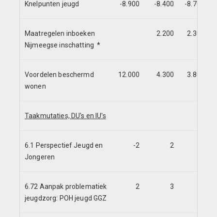
Knelpunten jeugd
-8.900
-8.400
-8.700
Maatregelen inboeken
2.200
2.300
Nijmeegse inschatting *
Voordelen beschermd
12.000
4.300
3.800
wonen
Taakmutaties, DU's en IU's
6.1 Perspectief Jeugd en
-2
2
5
Jongeren
6.72 Aanpak problematiek
2
3
-1
jeugdzorg: POH jeugd GGZ