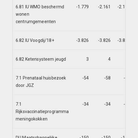
6.81 IU WMO beschermd
-1.779
-2.161
-2.191
wonen
centrumgemeenten
6.82 IU Voogdij/18+
-3.826
-3.826
-3.826
6.82 Ketensysteem jeugd
3
4
7.1 Prenataal huisbezoek
-54
-58
-64
door JGZ
7.1
-34
-34
-35
Rijksvaccinatieprogramma
meningokokken
DU Maatschappelijke
-150
-150
-150