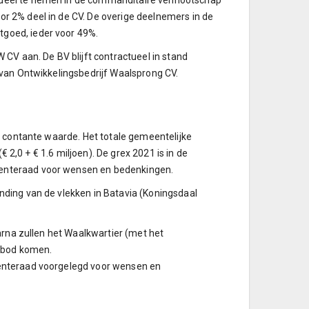
deel te nemen in de commanditaire vennootschap
r 2% deel in de CV. De overige deelnemers in de
goed, ieder voor 49%.
CV aan. De BV blijft contractueel in stand
 van Ontwikkelingsbedrijf Waalsprong CV.
o contante waarde. Het totale gemeentelijke
€ 2,0 + € 1.6 miljoen). De grex 2021 is in de
enteraad voor wensen en bedenkingen.
ding van de vlekken in Batavia (Koningsdaal
arna zullen het Waalkwartier (met het
n bod komen.
enteraad voorgelegd voor wensen en