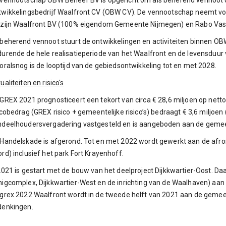
vennootschap OBW Beheer BV is opgericht om als beherend vennoot 
wikkelingsbedrijf Waalfront CV (OBW CV). De vennootschap neemt voo
zijn Waalfront BV (100% eigendom Gemeente Nijmegen) en Rabo Vast
beherend vennoot stuurt de ontwikkelingen en activiteiten binnen OBW 
urende de hele realisatieperiode van het Waalfront en de levensduur
ralsnog is de looptijd van de gebiedsontwikkeling tot en met 2028.
ualiteiten en risico's
GREX 2021 prognosticeert een tekort van circa € 28,6 miljoen op nett
icobedrag (GREX risico + gemeentelijke risico’s) bedraagt € 3,6 miljoen (
ndeelhoudersvergadering vastgesteld en is aangeboden aan de geme
Handelskade is afgerond. Tot en met 2022 wordt gewerkt aan de afron
rd) inclusief het park Fort Krayenhoff.
2021 is gestart met de bouw van het deelproject Dijkkwartier-Oost. Da
igcomplex, Dijkkwartier-West en de inrichting van de Waalhaven) aa
grex 2022 Waalfront wordt in de tweede helft van 2021 aan de geme
denkingen.