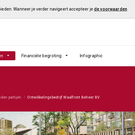
 bieden. Wanneer je verder navigeert accepteer je
de voorwaarden
en
Financiële begroting
Infographic
den partijen
Ontwikkelingsbedrijf Waalfront Beheer BV