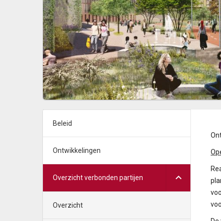
Beleid
Ont
Ontwikkelingen
Op
Rea
Overzicht verbonden partijen
pla
voo
voo
Overzicht