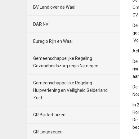
De 
BV Land over de Waal
Ont
CV 
DAR NV
De 
ged
Voo
Euregio Rijn en Waal
Act
Gemeenschappelijke Regeling
De 
Gezondheidszorg regio Nijmegen
ris
aa
Gemeenschappelijke Regeling
De 
Hulpverlening en Veiligheid Gelderland
Noo
Zuid
In 
Hon
GR Bijsterhuizen
De 
be
GR Lingezegen