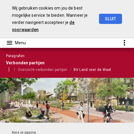
Wij gebruiken cookies om jou de best
mogelijke service te bieden. Wanneer je
SLUIT
verder navigeert accepteer je
de
Stadsbegroting
2022
Gemeente
Nijmegen
voorwaarden
Paragrafen
Verbonden partijen
Overzicht verbonden partijen
BV Land over de Waal