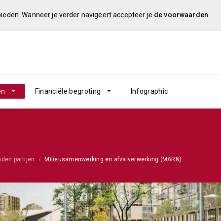
 bieden. Wanneer je verder navigeert accepteer je
de voorwaarden
en
Financiële begroting
Infographic
den partijen
Milieusamenwerking en afvalverwerking (MARN)