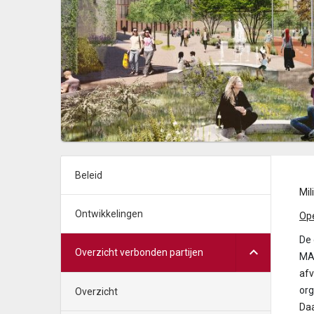
Beleid
Mi
Ontwikkelingen
Op
De
Overzicht verbonden partijen
MAR
af
org
Overzicht
Daa