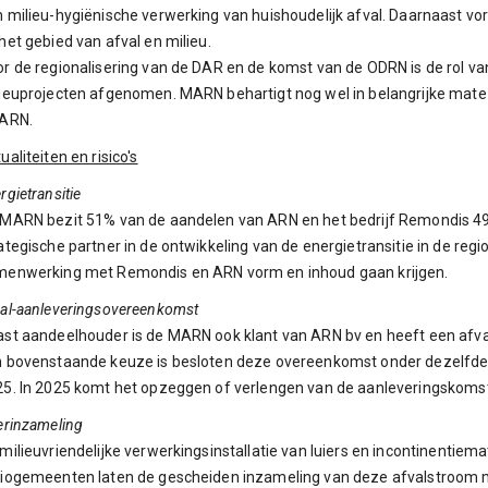
 milieu-hygiënische verwerking van huishoudelijk afval. Daarnaast v
het gebied van afval en milieu.
r de regionalisering van de DAR en de komst van de ODRN is de rol v
ieuprojecten afgenomen. MARN behartigt nog wel in belangrijke ma
 ARN.
ualiteiten en risico's
rgietransitie
MARN bezit 51% van de aandelen van ARN en het bedrijf Remondis 4
ategische partner in de ontwikkeling van de energietransitie in de reg
menwerking met Remondis en ARN vorm en inhoud gaan krijgen.
al-aanleveringsovereenkomst
st aandeelhouder is de MARN ook klant van ARN bv en heeft een afva
 bovenstaande keuze is besloten deze overeenkomst onder dezelfde c
5. In 2025 komt het opzeggen of verlengen van de aanleveringskoms
erinzameling
milieuvriendelijke verwerkingsinstallatie van luiers en incontinentiema
iogemeenten laten de gescheiden inzameling van deze afvalstroom m