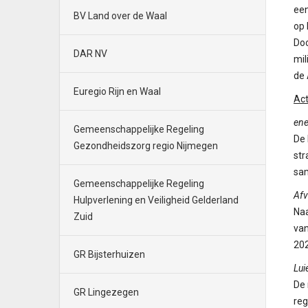
een
BV Land over de Waal
op 
Doo
DAR NV
mil
de
Euregio Rijn en Waal
Act
ene
Gemeenschappelijke Regeling
De 
Gezondheidszorg regio Nijmegen
str
sa
Gemeenschappelijke Regeling
Afv
Hulpverlening en Veiligheid Gelderland
Naa
Zuid
van
202
GR Bijsterhuizen
Lui
De 
GR Lingezegen
reg