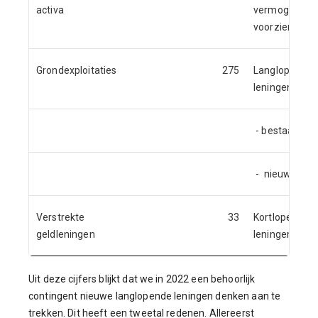
activa
vermogen en
voorzieninge
Grondexploitaties
275
Langlopende
leningen
- bestaand
- nieuw
Verstrekte
33
Kortlopende
geldleningen
leningen
Uit deze cijfers blijkt dat we in 2022 een behoorlijk
contingent nieuwe langlopende leningen denken aan te
trekken. Dit heeft een tweetal redenen. Allereerst