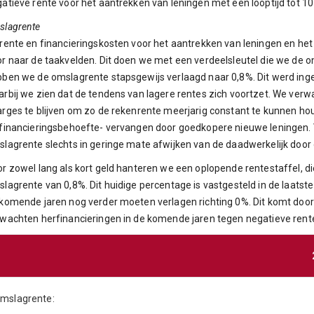
atieve rente voor het aantrekken van leningen met een looptijd tot 10 
slagrente
rente en financieringskosten voor het aantrekken van leningen en he
r naar de taakvelden. Dit doen we met een verdeelsleutel die we de
ben we de omslagrente stapsgewijs verlaagd naar 0,8%. Dit werd inge
rbij we zien dat de tendens van lagere rentes zich voortzet. We verw
ges te blijven om zo de rekenrente meerjarig constant te kunnen hou
financieringsbehoefte- vervangen door goedkopere nieuwe leningen.
lagrente slechts in geringe mate afwijken van de daadwerkelijk doo
r zowel lang als kort geld hanteren we een oplopende rentestaffel, die
lagrente van 0,8%. Dit huidige percentage is vastgesteld in de laatst
komende jaren nog verder moeten verlagen richting 0%. Dit komt door 
wachten herfinancieringen in de komende jaren tegen negatieve ren
mslagrente: