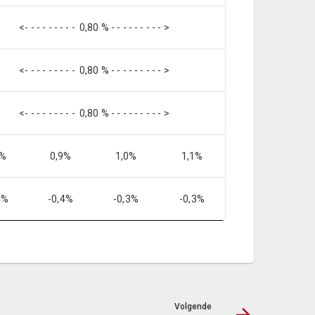
<- - - - - - - - - 0,80 % - - - - - - - - - >
<- - - - - - - - - 0,80 % - - - - - - - - - >
<- - - - - - - - - 0,80 % - - - - - - - - - >
9%
0,9%
1,0%
1,1%
4%
-0,4%
-0,3%
-0,3%
Volgende