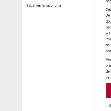
neg
Tabel renterisiconorm
Om
De 
doo
heb
waa
mar
de 
oms
Voo
oms
de 
ver
O