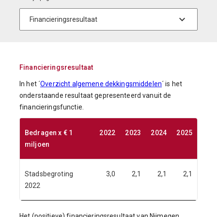
Financieringsresultaat
In het ´
Overzicht algemene dekkingsmiddelen
´ is het
onderstaande resultaat gepresenteerd vanuit de
financieringsfunctie.
Bedragen x € 1
2022
2023
2024
2025
miljoen
Stadsbegroting
3,0
2,1
2,1
2,1
2022
Het (positieve) financieringsresultaat van Nijmegen