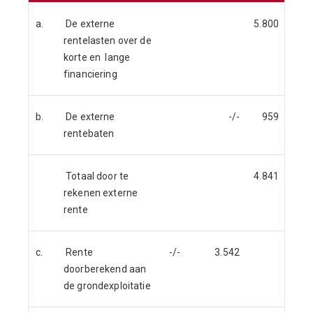
a.
De externe
5.800
rentelasten over de
korte en lange
financiering
b.
De externe
-/-
959
rentebaten
Totaal door te
4.841
rekenen externe
rente
c.
Rente
-/-
3.542
doorberekend aan
de grondexploitatie