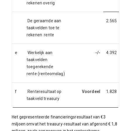
rekenen overig
De geraamde aan
2.565
taakvelden toe te
rekenen rente
e
Werkelijk aan
-/-
4.392
taakvelden
toegerekende
rente (renteomslag)
f
Renteresultaat op
Voordeel
1.828
taakveld treasury
Het gepresenteerde financieringsresultaat van €3
miljoen omvat het treasury-resultaat van afgerond € 1,8