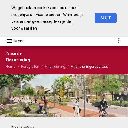
Wij gebruiken cookies om jou de best
mogelijke service te bieden. Wanneer je
SLUIT
verder navigeert accepteer je
de
Stadsbegroting
2022
Gemeente
Nijmegen
voorwaarden
Paragrafen
Financiering
Home
Paragrafen
Financiering
Financieringsresultaat