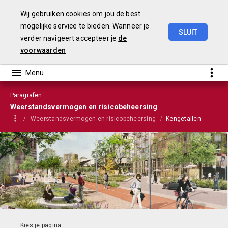
Wij gebruiken cookies om jou de best
mogelijke service te bieden. Wanneer je
SLUIT
verder navigeert accepteer je
de
Stadsbegroting
2022
Gemeente
Nijmegen
voorwaarden
Paragrafen
Weerstandsvermogen en risicobeheersing
Weerstandsvermogen en risicobeheersing
Kengetallen