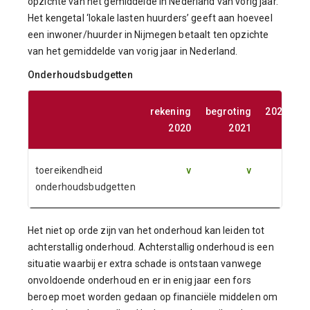
opzichte van het gemiddelde in Nederland van vorig jaar.
Het kengetal ‘lokale lasten huurders’ geeft aan hoeveel
een inwoner/huurder in Nijmegen betaalt ten opzichte
van het gemiddelde van vorig jaar in Nederland.
Onderhoudsbudgetten
rekening
begroting
2022
2
2020
2021
toereikendheid
v
v
v
onderhoudsbudgetten
Het niet op orde zijn van het onderhoud kan leiden tot
achterstallig onderhoud. Achterstallig onderhoud is een
situatie waarbij er extra schade is ontstaan vanwege
onvoldoende onderhoud en er in enig jaar een fors
beroep moet worden gedaan op financiële middelen om