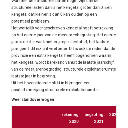
Wanneer de structurele baten hoger zijn dan de
structurele lasten dan is het kengetal groter dan 0. Een
kengetal dat kleiner is dan 0 kan duiden op een
potentieel probleem.
Het wettelijk voorgeschreven kengetal heeft betrekking
op het eerste jaar van de meerjarenbegroting. Het eerste
jaar is echter vaak niet erg representatief, het laatste
jaar geeft dit inzicht veel beter. Dit is ook de reden dat de
provincie een extra kengetal heeft opgenomen waarin
het kengetal wordt berekend vanuit de laatste jaarschijf
van de meerjarenbegroting: structurele exploitatieruimte
laatste jaar in begroting.
Uit het bovenstaande blijkt in Nijmegen een
positief meerjarig structurele exploitatieruimte.
Weerstandsvermogen
rekening
begroting
2022
2
2020
2021