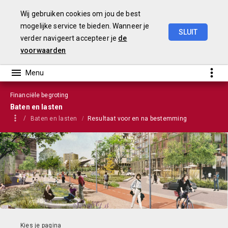
Wij gebruiken cookies om jou de best
mogelijke service te bieden. Wanneer je
SLUIT
verder navigeert accepteer je
de
Stadsbegroting
2022
Gemeente
Nijmegen
voorwaarden
Financiële begroting
Baten en lasten
Baten en lasten
Resultaat voor en na bestemming