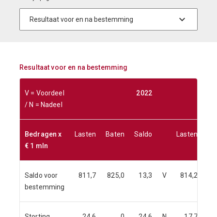
Resultaat voor en na bestemming
V = Voordeel
2022
/ N = Nadeel
Bedragen x
Lasten
Baten
Saldo
Lasten
Ba
€ 1 mln
Saldo voor
811,7
825,0
13,3
V
814,2
82
bestemming
Storting
24,6
0
24,6
N
17,7