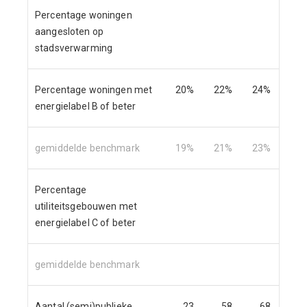
Percentage woningen
5,4
aangesloten op
stadsverwarming
Percentage woningen met
20%
22%
24%
27
energielabel B of beter
gemiddelde benchmark
19%
21%
23%
26
Percentage
62
utiliteitsgebouwen met
energielabel C of beter
gemiddelde benchmark
59
Aantal (semi)publieke
23
58
68
16