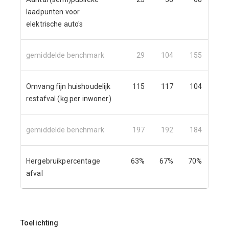
laadpunten voor
elektrische auto's
gemiddelde benchmark
29
104
155
24
Omvang fijn huishoudelijk
115
117
104
9
restafval (kg per inwoner)
gemiddelde benchmark
197
192
184
17
Hergebruikpercentage
63%
67%
70%
73
afval
Toelichting