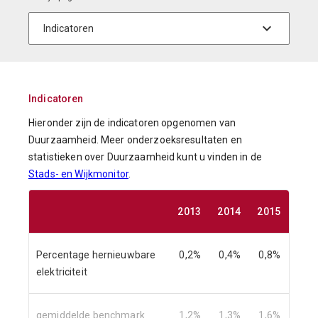
Indicatoren
Hieronder zijn de indicatoren opgenomen van
Duurzaamheid. Meer onderzoeksresultaten en
statistieken over Duurzaamheid kunt u vinden in de
Stads- en Wijkmonitor
.
2013
2014
2015
201
Percentage hernieuwbare
0,2%
0,4%
0,8%
1,5
elektriciteit
gemiddelde benchmark
1,2%
1,3%
1,6%
2,2