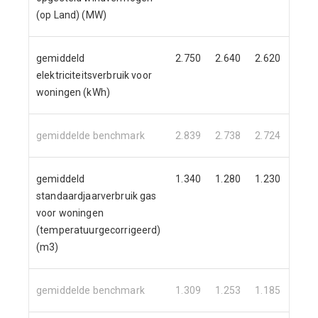
(op Land) (MW)
gemiddeld
2.750
2.640
2.620
2.54
elektriciteitsverbruik voor
woningen (kWh)
gemiddelde benchmark
2.839
2.738
2.724
2.65
gemiddeld
1.340
1.280
1.230
1.20
standaardjaarverbruik gas
voor woningen
(temperatuurgecorrigeerd)
(m3)
gemiddelde benchmark
1.309
1.253
1.185
1.16