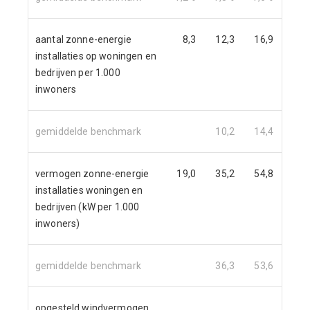
aantal zonne-energie
8,3
12,3
16,9
22,
installaties op woningen en
bedrijven per 1.000
inwoners
gemiddelde benchmark
10,2
14,4
19,
vermogen zonne-energie
19,0
35,2
54,8
75,
installaties woningen en
bedrijven (kW per 1.000
inwoners)
gemiddelde benchmark
36,3
53,6
75,
opgesteld windvermogen
1